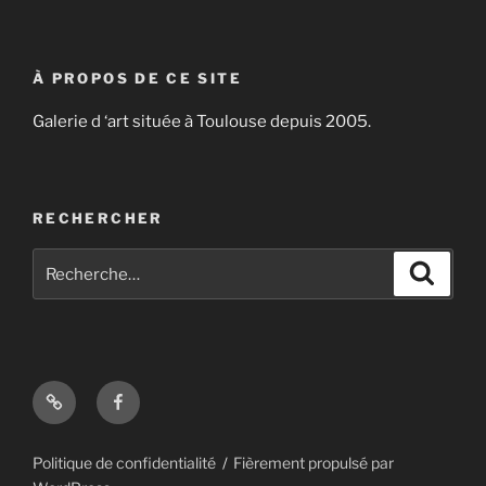
À PROPOS DE CE SITE
Galerie d ‘art située à Toulouse depuis 2005.
RECHERCHER
Recherche
Recher
pour
:
Artsper
Facebook
Politique de confidentialité
Fièrement propulsé par