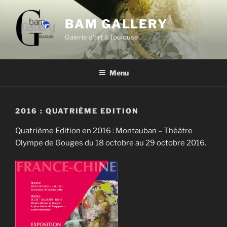
Aller
au
BAM GALLERY
contenu
Galerie d’art à Toulouse
principal
Menu
2016 : QUATRIÈME EDITION
Quatrième Edition en 2016 : Montauban – Théâtre
Olympe de Gouges du 18 octobre au 29 octobre 2016.